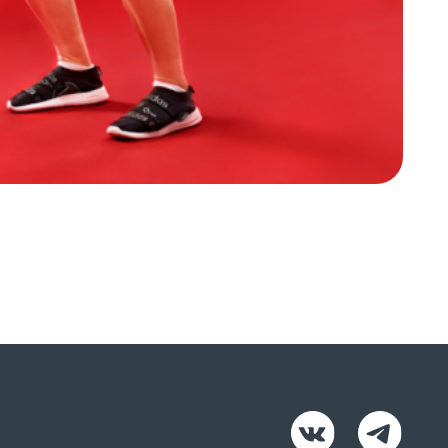
ЛИЧНЫЙ КАБИНЕТ
РАСПИСАНИЕ
зврат налога
авила клуба
литика конфиденциальности
нтракт