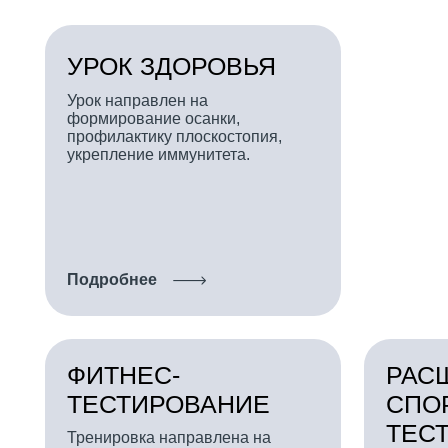
формирование осанки,
профилактику плоскостопия,
укрепление иммунитета.
Подробнее
ФИТНЕС-
РАСШИР
ТЕСТИРОВАНИЕ
СПОРТИ
ТЕСТИР
Тренировка направлена на
вытяжение основных групп мышц.
Позволяет мак
подобрать инд
тренировочный
Подробнее
Подробнее