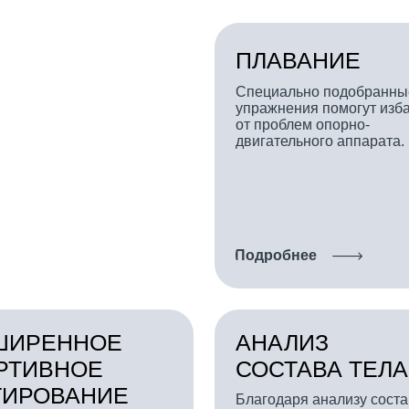
упражнения помогут избавиться
от проблем опорно-
двигательного аппарата.
Подробнее
ЕННОЕ
АНАЛИЗ
ВНОЕ
СОСТАВА ТЕЛА
ОВАНИЕ
Благодаря анализу состава тела
вы совместно с фитнес-
симально точно
консультантом сможете более
ивидуальный
объективно оценить процессы,
 режим.
происходящие в организме.
Подробнее