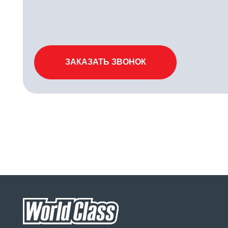
Клубные карты
О клубе
Ша
Направления
Контакты
СП
Команда
Карьера в клубе
Ц Д