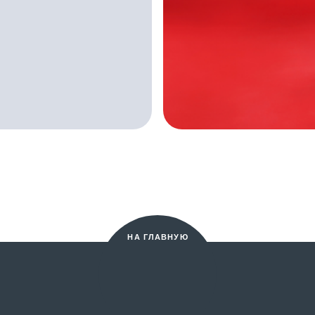
НА ГЛАВНУЮ
Во
Пр
ле
По
А
Ко
 Р