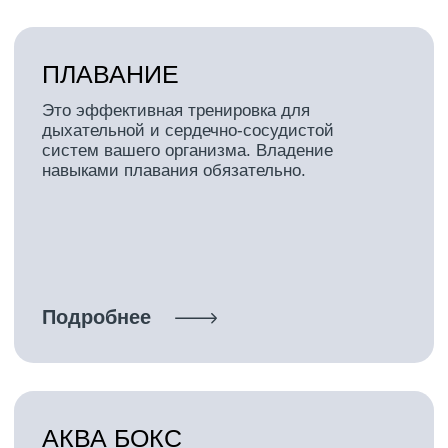
АКВА БАЛАНС
Урок с использованием специального
оборудования – noodle. Интенсивная
тренировка для развития аэробной
выносливости, гибкости, координации.
Подробнее
АКВА ФРИСТАЙЛ
Авторский класс инструктора для
любителей водных программ. Необычные
комбинации из знакомых элементов, новые
связки, творческие идеи, в уроке
сочетаются элементы аквааэробики и
спортивного плавания.