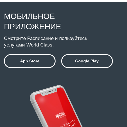
НА ГЛАВНУЮ
Клубные карты
Шале
Направления
СПА
Команда
Ц Д Р
О клубе
Контакты
Карьера в клубе
Возврат налога
Правила клуба
Политика конфиденциальности
Контракт